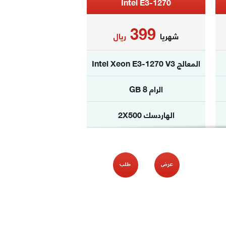
Intel E3-1270
399
شهريا
ريال
المعالج Intel Xeon E3-1270 V3
الرام 8 GB
الهاردسك 2X500
الترافيك غ محدود
نظام الدفع
شهري فقط