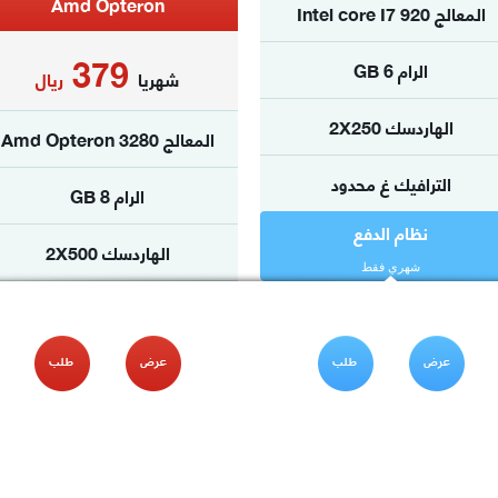
Amd Opteron
المعالج Intel core I7 920
379
الرام 6 GB
شهريا
ريال
الهاردسك 2X250
المعالج Amd Opteron 3280
الترافيك غ محدود
الرام 8 GB
نظام الدفع
الهاردسك 2X500
شهري فقط
الترافيك غ محدود
نظام الدفع
شهري فقط