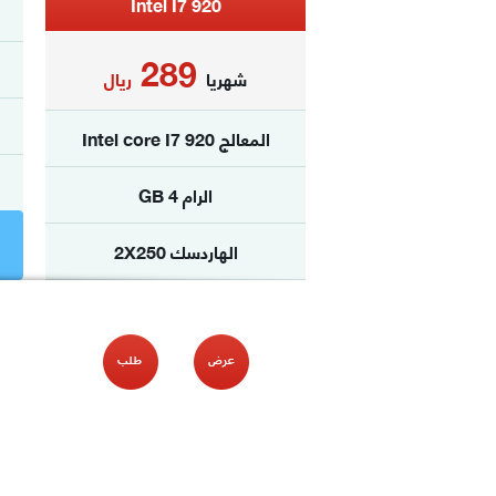
Intel I7 920
289
شهريا
ريال
المعالج Intel core I7 920
الرام 4 GB
الهاردسك 2X250
الترافيك غ محدود
نظام الدفع
شهري فقط