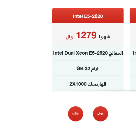
Intel E5-2620
1279
شهريا
ريال
المعالج Intel Dual Xeon E5-2620
الرام 32 GB
الهاردسك 2X1000
الترافيك غ محدود
نظام الدفع
شهري فقط