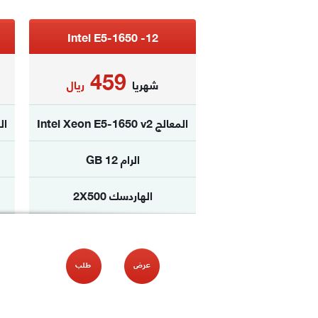
Intel E5-1650 -12
459
شهريا
ريال
المعالج Intel Xeon E5-1650 v2
المعال
الرام 12 GB
الهاردسك 2X500
الترافيك غ محدود
نظام الدفع
شهري فقط