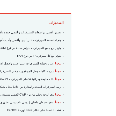
المميزات
نضمن أفضل مواصفات للسيرفرات وبأفضل جودة وأفضل خ
يتم استضافة السيرفرات على أجود وأفضل وأحدث أنواع
يتوفر مع جميع السيرفرات اقراص صلبة من نوع SATA وسرعة خط اتصال
يتوفر مع كل سيرفر 1 IP من نوع IPv4
مجاناً
اعداد وحماية السيرفرات على أحدث وأفضل الأنظم
مجاناً
إدارة متكاملة ونقل المواقع ودعم فني للسيرفرات على مدار 24 ساعة / 
مجاناً
نظام متابعة ومراقبة تكاملي للسيرفرات 24 ساعة بأحدث أنظمة مراقبة السيرفرات في العالم
ربط السيرفرات المعدة والمدارة من خلالنا بنظام شبكة د
مجاناً
نوفر لوحة تحكم من نوع CWP لأفضل مستوى من الحماية واداء المواقع
مجاناً
نسخ احتياطي داخلي ( يومي / اسبوعي / شهري 
تعتمد الخطط على نظام Linux توزيعة CentOS